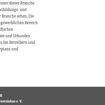
ehmer dieser Branche
Ausbildungs- und
r Branche sehen. Die
h-gewerblichen Bereich
ifischen
kate und Urkunden
, bei Betreibern und
eptanz und
ft
rnsteinbau e. V.