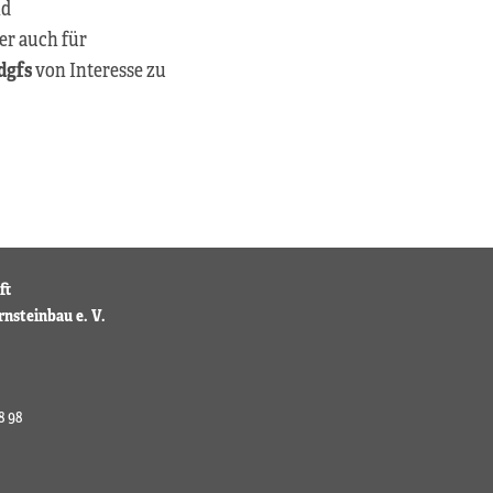
nd
er auch für
dgfs
von Interesse zu
ft
rnsteinbau e. V.
8 98