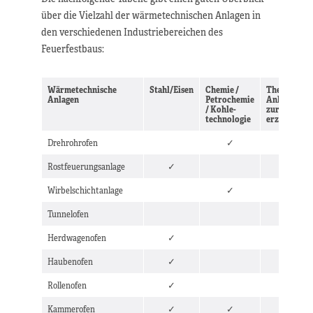
über die Vielzahl der wärmetechnischen Anlagen in
den verschiedenen Industriebereichen des
Feuerfestbaus:
Wärmetechnische
Stahl/Eisen
Chemie /
Thermische
Anlagen
Petrochemie
Anlagen
/ Kohle-
zur Dampf-
technologie
erzeugung
Drehrohrofen
✓
Rostfeuerungsanlage
✓
✓
Wirbelschichtanlage
✓
✓
Tunnelofen
Herdwagenofen
✓
Haubenofen
✓
Rollenofen
✓
Kammerofen
✓
✓