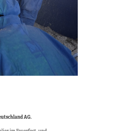
eutschland AG.
ier im Feuerfest- und