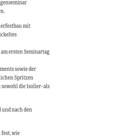
lagenseminar
en.
uerfestbau mit
ickeltes
t am ersten Seminartag
pments sowie der
lichen Spritzen
sowohl die Isolier- als
d und nach den
fest, wie