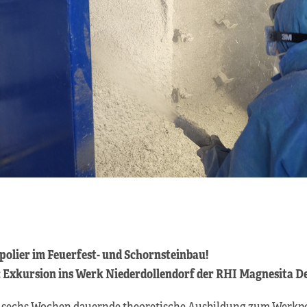
olier im Feuerfest- und Schornsteinbau!
 Exkursion ins Werk Niederdollendorf der RHI Magnesita D
 sechs Wochen dauernde theoretische Ausbildung zum Werkpol