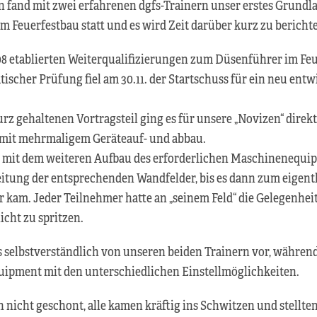
 fand mit zwei erfahrenen dgfs-Trainern unser erstes Grund
m Feuerfestbau statt und es wird Zeit darüber kurz zu bericht
08 etablierten Weiterqualifizierungen zum Düsenführer im Fe
ischer Prüfung fiel am 30.11. der Startschuss für ein neu entw
z gehaltenen Vortragsteil ging es für unsere „Novizen“ direk
mit mehrmaligem Geräteauf- und abbau.
te mit dem weiteren Aufbau des erforderlichen Maschinenequi
itung der entsprechenden Wandfelder, bis es dann zum eigent
 kam. Jeder Teilnehmer hatte an „seinem Feld“ die Gelegenheit 
icht zu spritzen.
s selbstverständlich von unseren beiden Trainern vor, währen
ipment mit den unterschiedlichen Einstellmöglichkeiten.
nicht geschont, alle kamen kräftig ins Schwitzen und stellten 